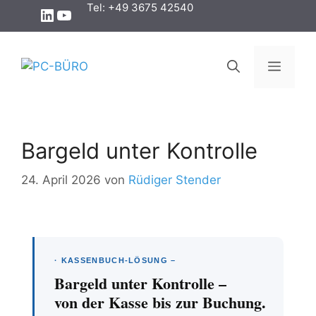
Zum
Tel: +49 3675 42540
LinkedIn
YouTube
Inhalt
springen
Menü
Bargeld unter Kontrolle
24. April 2026
von
Rüdiger Stender
· KASSENBUCH-LÖSUNG –
Bargeld unter Kontrolle –
von der Kasse bis zur Buchung.