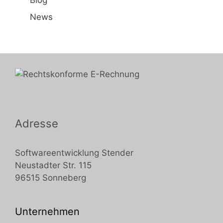
Blog
News
Adresse
Softwareentwicklung Stender
Neustadter Str. 115
96515 Sonneberg
Unternehmen