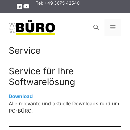
Zum
Tel: +49 3675 42540
LinkedIn
YouTube
Inhalt
springen
Menü
Service
Service für Ihre
Softwarelösung
Download
Alle relevante und aktuelle Downloads rund um
PC-BÜRO.