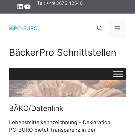
Zum
Tel: +49 3675 42540
LinkedIn
YouTube
Inhalt
springen
Menü
BäckerPro Schnittstellen
BÄKO/Datenlink
Lebensmittelkennzeichnung – Deklaration
PC-BÜRO bietet Transparenz in der