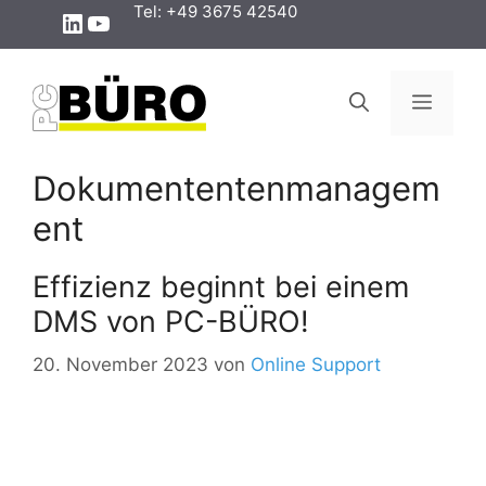
Zum
Tel: +49 3675 42540
LinkedIn
YouTube
Inhalt
springen
Menü
Dokumententenmanagem
ent
Effizienz beginnt bei einem
DMS von PC-BÜRO!
20. November 2023
von
Online Support