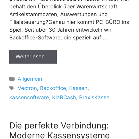
behält den Überblick über Warenwirtschaft,
Artikelstammdaten, Auswertungen und
Filialsteuerung?Genau hier kommt PC-BÜRO ins
Spiel. Seit über 30 Jahren entwickeln wir
Backoffice-Software, die speziell auf …
Weiterlesen …
Kategorien
Allgemein
Schlagwörter
Vectron
,
Backoffice
,
Kassen
,
kassensoftware
,
KlaRCash
,
PraxisKasse
Die perfekte Verbindung:
Moderne Kassensysteme