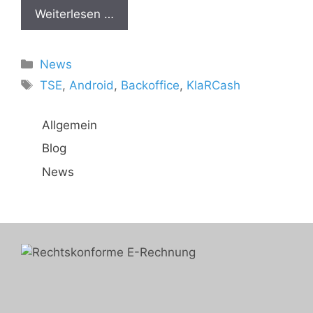
Weiterlesen …
Kategorien
News
Schlagwörter
TSE
,
Android
,
Backoffice
,
KlaRCash
Allgemein
Blog
News