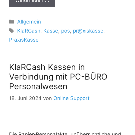
Kategorien
Allgemein
Schlagwörter
KlaRCash
,
Kasse
,
pos
,
pr@xiskasse
,
PraxisKasse
KlaRCash Kassen in
Verbindung mit PC-BÜRO
Personalwesen
18. Juni 2024
von
Online Support
Die Papier-Personalakte, unübersichtliche und