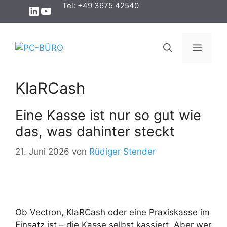
Zum
Tel: +49 3675 42540
LinkedIn
YouTube
Inhalt
springen
Menü
KlaRCash
Eine Kasse ist nur so gut wie
das, was dahinter steckt
21. Juni 2026
von
Rüdiger Stender
Ob Vectron, KlaRCash oder eine Praxiskasse im
Einsatz ist – die Kasse selbst kassiert. Aber wer