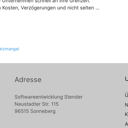
e Unternehmen schnell an ihre Grenzen.
en Kosten, Verzögerungen und nicht selten …
atzmangel
Adresse
Ü
Softwareentwicklung Stender
Neustadter Str. 115
96515 Sonneberg
K
A