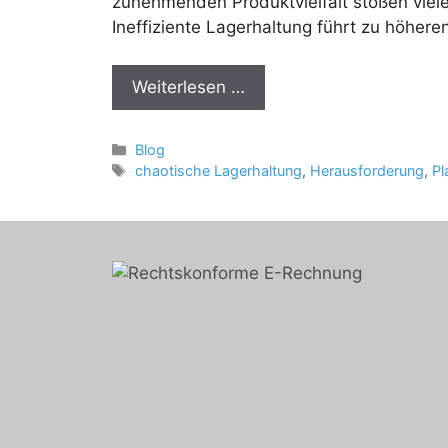
zunehmenden Produktvielfalt stoßen viel
Ineffiziente Lagerhaltung führt zu höher
Weiterlesen …
Kategorien
Blog
Schlagwörter
chaotische Lagerhaltung
,
Herausforderung
,
Pl