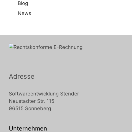
Blog
News
Adresse
Softwareentwicklung Stender
Neustadter Str. 115
96515 Sonneberg
Unternehmen