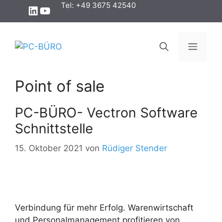
Zum
Tel: +49 3675 42540
LinkedIn
YouTube
Inhalt
springen
Menü
Point of sale
PC-BÜRO- Vectron Software
Schnittstelle
15. Oktober 2021
von
Rüdiger Stender
Verbindung für mehr Erfolg. Warenwirtschaft
und Personalmanagement profitieren von