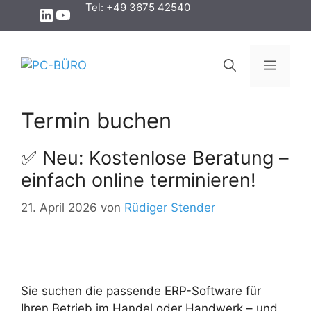
Zum
Tel: +49 3675 42540
LinkedIn
YouTube
Inhalt
springen
Menü
Termin buchen
✅ Neu: Kostenlose Beratung –
einfach online terminieren!
21. April 2026
von
Rüdiger Stender
Sie suchen die passende ERP-Software für
Ihren Betrieb im Handel oder Handwerk – und