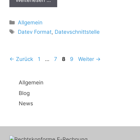
Weiterlesen …
Kategorien
Allgemein
Schlagwörter
Datev Format
,
Datevschnittstelle
Seite
Seite
Seite
Seite
←
Zurück
1
…
7
8
9
Weiter
→
Allgemein
Blog
News