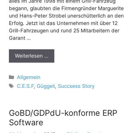
alles im Jahre 1998 mit einem Grill-Fahrzeug
begann, glaubten die Firmengründer Marguerite
und Hans-Peter Strobel unerschütterlich an den
Erfolg. Jetzt ist das Unternehmen mit über 12
Grill-Fahrzeugen und rund 25 Mitarbeitern der
Garant …
Weiterlesen …
Kategorien
Allgemein
Schlagwörter
C.E.S.F
,
Güggeli
,
Succsess Story
GoBD/GDPdU-konforme ERP
Software