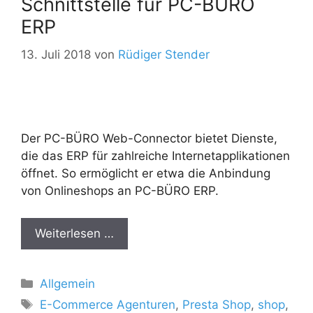
Schnittstelle für PC-BÜRO
ERP
13. Juli 2018
von
Rüdiger Stender
Der PC-BÜRO Web-Connector bietet Dienste,
die das ERP für zahlreiche Internetapplikationen
öffnet. So ermöglicht er etwa die Anbindung
von Onlineshops an PC-BÜRO ERP.
Weiterlesen …
Kategorien
Allgemein
Schlagwörter
E-Commerce Agenturen
,
Presta Shop
,
shop
,