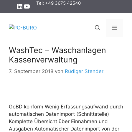
Zum
Tel: +49 3675 42540
LinkedIn
YouTube
Inhalt
springen
Menü
WashTec – Waschanlagen
Kassenverwaltung
7. September 2018
von
Rüdiger Stender
GoBD konform Wenig Erfassungsaufwand durch
automatischen Datenimport (Schnittstelle)
Komplette Übersicht über Einnahmen und
Ausgaben Automatischer Datenimport von der